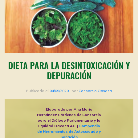
DIETA PARA LA DESINTOXICACIÓN Y
DEPURACIÓN
Publicada el
04/09/2020
|
por
Consorcio Oaxaca
Elaborada por Ana María
Hernández Cárdenas de Consorcio
para el Diálogo Parlamentario y la
Equidad Oaxaca AC. |
Compendio
de Herramientas de Autocuidado y
Sanación