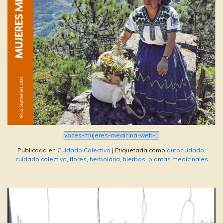
voces-mujeres-medicina-web-1
Publicada en
Cuidado Colectivo
|
Etiquetada como
autocuidado
,
cuidado colectivo
,
flores
,
herbolaria
,
hierbas
,
plantas medicinales