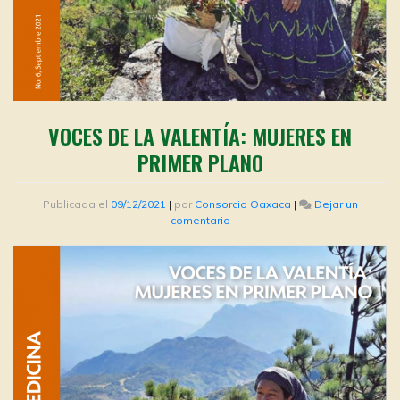
VOCES DE LA VALENTÍA: MUJERES EN
PRIMER PLANO
Publicada el
09/12/2021
|
por
Consorcio Oaxaca
|
Dejar un
en
comentario
Voces
de
la
valentía:
Mujeres
en
primer
plano