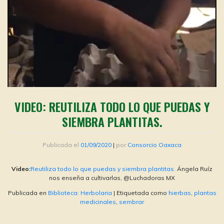
VIDEO: REUTILIZA TODO LO QUE PUEDAS Y
SIEMBRA PLANTITAS.
Publicada el
01/09/2020
|
por
Consorcio Oaxaca
Video:
Reutiliza todo lo que puedas y siembra plantitas.
Ángela Ruíz
nos enseña a cultivarlas, @Luchadoras MX
Publicada en
Biblioteca: Herbolaria
|
Etiquetada como
hierbas
,
plantas
medicinales
,
sembrar