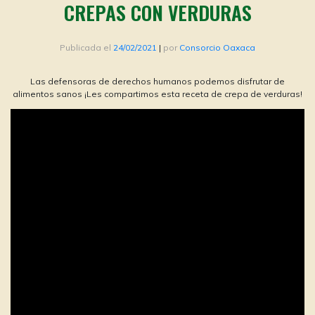
CREPAS CON VERDURAS
Publicada el
24/02/2021
|
por
Consorcio Oaxaca
Las defensoras de derechos humanos podemos disfrutar de
alimentos sanos ¡Les compartimos esta receta de crepa de verduras!